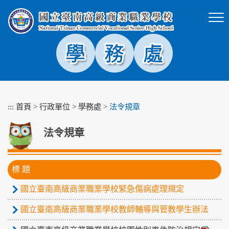
跳
到
主
要
內
容
區
塊
:::
首頁
>
行政單位
>
學務處
>
法令規章
法令規章
標 題
國立臺南高級商業職業學校緊急傷病處理規定
國立臺南高級商業職業學校教師輔導與管教學生辦法