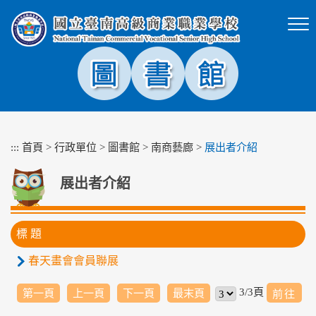
跳
到
主
要
內
容
區
塊
:::
首頁
>
行政單位
>
圖書館
>
南商藝廊
>
展出者介紹
展出者介紹
標 題
春天畫會會員聯展
3/3頁
第一頁
上一頁
下一頁
最末頁