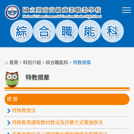
跳
到
主
要
內
容
區
塊
:::
首頁
>
科別介紹
>
綜合職能科
>
特教規章
特教規章
標 題
特殊教育法
特殊教育課程教材教法及評量方式實施辦法