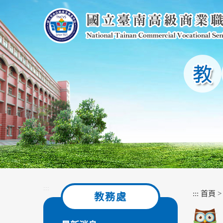
跳
到
主
要
內
容
區
塊
:::
:::
首頁
教務處