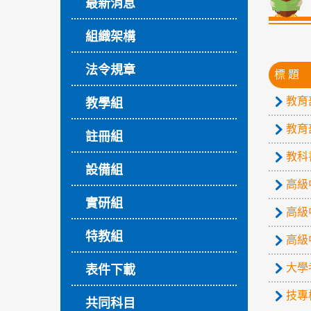
最新消息
組織架構
法令規章
標 題
教育
教學組
教育
註冊組
教科
設備組
高級
實研組
高級
特教組
高級
大學
表件下載
技專
共同科目