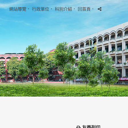
網站導覽
．
行政單位
．
科別介紹
．
回首頁
．
友善列印