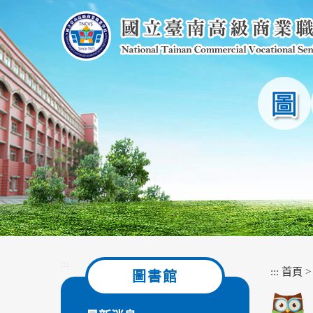
跳
到
主
要
內
容
區
塊
:::
:::
首頁
圖書館