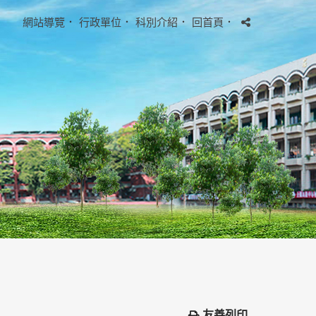
網站導覽
．
行政單位
．
科別介紹
．
回首頁
．
友善列印