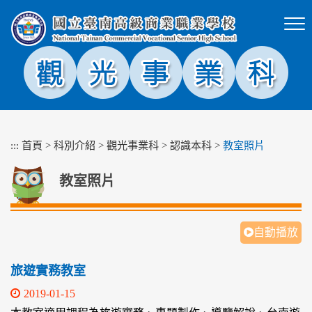
跳
到
主
要
內
容
區
塊
:::
首頁
>
科別介紹
>
觀光事業科
>
認識本科
>
教室照片
教室照片
自動播放
旅遊實務教室
2019-01-15