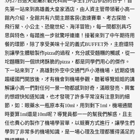
3月27日這天是屬於觀光科高一學生們外出參訪的日子！首
先第一站來到高雄義大皇家酒店，由人資主管帶領著小高一
館內介紹，全館共有六間主題客房(激速賽車、考古探險、
飛行屋、小公主、恐龍世紀、海洋冒險)，每一間都別具巧
思與特色，每踏進一步就驚呼連連！接著來到了中午期待用
餐的環節，除了享受美味十足的義式BUFFET外，主廚還特
別讓學生體驗製作pizza的過程，充分感受麵糰的觸感，從一
坨麵糰到一個烘烤酥脆的pizza，都是同學們用心的傑作。
下一站來到了，高雄對外空中交通門戶小港機場，近期疫情
趨緩國門開放後，才有機會到機場參觀，聽著導覽姐姐的講
解讓小高一們對任何一景一物都感到好奇，滿眼發亮、興奮
的想趕快知道知識，也才發現了許多平常沒有注意到的細
節，如：眼藥水一瓶原本有10ml，用到剩下1ml，機場通關
時要算1ml還是10ml呢？導覽員都一一的幫我們解惑，且主
任也費心的製作了機場學習單，以競賽方式進行，讓學生們
學到了非常多的機場知識，是一場心理及生理都獲得滿足的