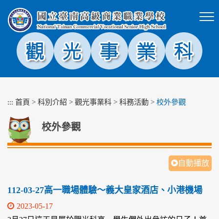
跳
到
主
要
內
容
區
塊
:::
首頁
>
科別介紹
>
觀光事業科
>
科務活動
>
校外參觀
校外參觀
自動播放
112-03-27高一職場體驗～義大皇家酒店、小港機場
2023-05-17