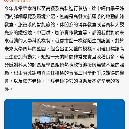
2023-10-27
今年非常榮幸可以至高餐及高科進行參訪，途中經由學長姊
們的詳細導覽及環境介紹，無論是高餐大航運系的地勤訓練
教室、旅館系的智能旅館、休閒系的博弈教室或者高科大觀
光系的鐵板燒、中西烘、咖啡實作教室等，都讓我們對於未
來就讀的大學科系樣貌，就像拼圖一樣從陌生到認識，對於
未來大學四年的藍圖，組合出更完整的模樣。明確目標讓高
三生更加有動力，短短一天的時間非常充實且收穫良多，萬
分感謝科大的師長及學長姐們熱情款待迎接與無微不至的照
顧，也由衷感謝珮真主任積極的替高三同學們爭取難得的機
會，以及依盡老師、玉珍老師從旁的協助及不辭辛勞的教
導。