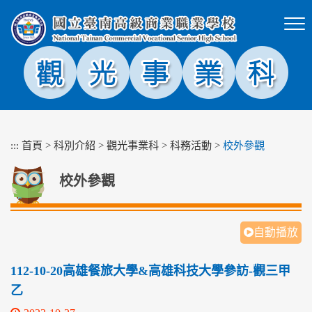
跳
到
主
要
內
容
區
塊
:::
首頁
>
科別介紹
>
觀光事業科
>
科務活動
>
校外參觀
校外參觀
自動播放
112-10-20高雄餐旅大學&高雄科技大學參訪-觀三甲
乙