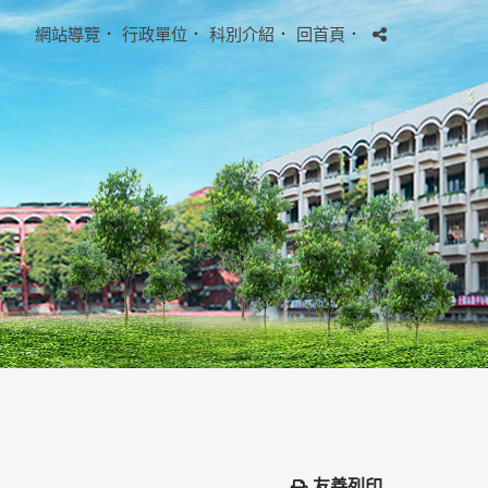
網站導覽
．
行政單位
．
科別介紹
．
回首頁
．
友善列印