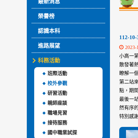
最新消息
榮譽榜
認識本科
112
進路展望
2023-
小高一
科務活動
散發著
瞭解一
班際活動
第二站
校外參觀
點，期
研習活動
最後一
親師座談
然有序
職場見習
特別感
接待服務
國中職業試探