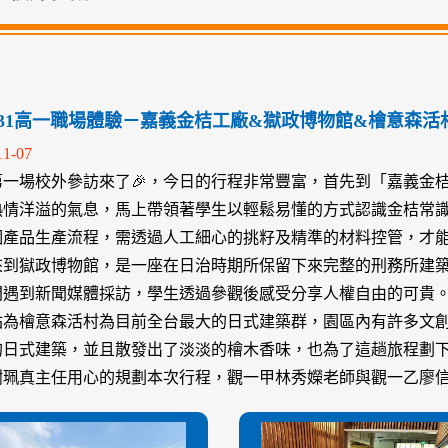
-10-31高一職場體驗－嘉義金桔工廠&獄政博物館&檜意森活
11-07
第一場校外參訪來了🎉，今日的行程非常豐富，首先到「嘉義金
熱情洋溢的氣息，馬上帶領著學生以輕鬆易懂的方式認識金桔常識
個產品生產流程，需透過人工細心的挑籽及精準的材料控管，才
來到獄政博物館，是一座在日治時期所保留下來完整的刑務所建
間遇到新聞媒體採訪，學生透過參觀後感受分享人權自由的可貴
站為檜意森活村為目前全台最大的日式建築群，園區內有許多文
的日式建築，並且散發出了淡淡的檜木香味，也為了這趟旅程劃
謝珮真主任用心的規劃本次行程，觀一甲林秀嬫老師與觀一乙廖