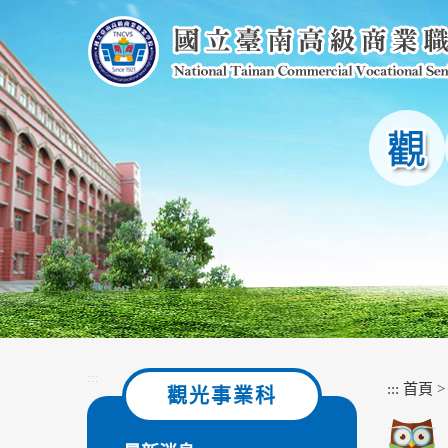
跳
到
主
要
內
容
區
塊
:::
:::
首頁
觀光事業科