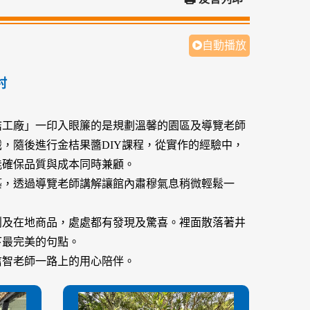
自動播放
村
桔工廠」一印入眼簾的是規劃溫馨的園區及導覽老師
，隨後進行金桔果醬DIY課程，從實作的經驗中，
能確保品質與成本同時兼顧。
築，透過導覽老師講解讓館內肅穆氣息稍微輕鬆一
。
創及在地商品，處處都有發現及驚喜。裡面散落著井
下最完美的句點。
信智老師一路上的用心陪伴。