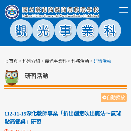
跳
到
主
要
內
容
區
塊
:::
首頁
>
科別介紹
>
觀光事業科
>
科務活動
>
研習活動
研習活動
自動播放
112-11-15深化教師專業「折出創意吹出魔法～氣球
點亮餐桌」研習