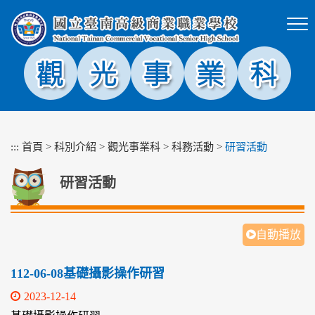
跳
到
主
要
內
容
區
塊
:::
首頁
>
科別介紹
>
觀光事業科
>
科務活動
>
研習活動
研習活動
自動播放
112-06-08基礎攝影操作研習
2023-12-14