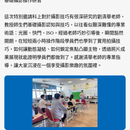
基礎攝影操作研習
這次特別邀請科上對於攝影技巧有很深研究的劉清華老師，
教授師生們基礎攝影認知與技巧，以往看似艱深難懂的專業
術語：光圈、快門、ISO，經過老師巧妙引導後，瞬間豁然
開朗，在短短兩小時操作階段學員們也學到了實用拍攝技
巧，如何讓動態凝結、如何鎖定焦點凸顯主物，透過照片成
果展現就能證明學員們都做到了。感謝清華老師的專業指
導，讓大家沉浸在一個享受攝影樂趣的氛圍裡。