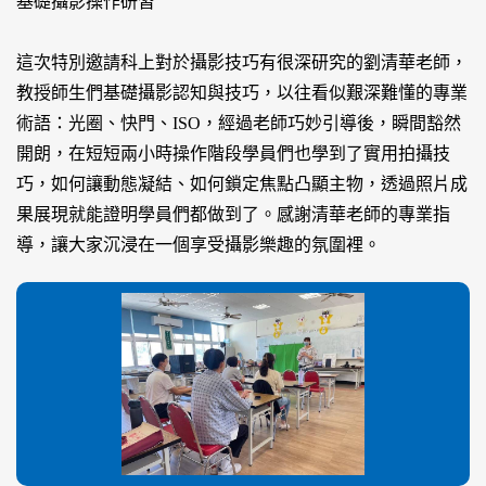
基礎攝影操作研習
這次特別邀請科上對於攝影技巧有很深研究的劉清華老師，
教授師生們基礎攝影認知與技巧，以往看似艱深難懂的專業
術語：光圈、快門、ISO，經過老師巧妙引導後，瞬間豁然
開朗，在短短兩小時操作階段學員們也學到了實用拍攝技
巧，如何讓動態凝結、如何鎖定焦點凸顯主物，透過照片成
果展現就能證明學員們都做到了。感謝清華老師的專業指
導，讓大家沉浸在一個享受攝影樂趣的氛圍裡。