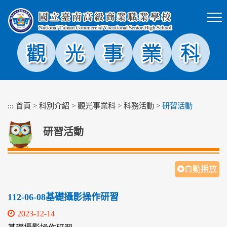
跳
到
主
要
內
容
區
塊
:::
首頁
>
科別介紹
>
觀光事業科
>
科務活動
>
研習活動
研習活動
自動播放
112-06-08基礎攝影操作研習
2023-12-14