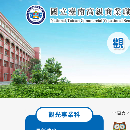
跳
到
主
要
內
容
區
塊
:::
:::
首頁
觀光事業科