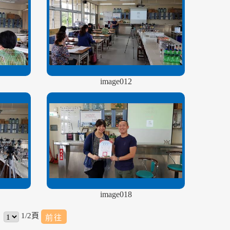
image012
image018
1/2頁