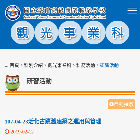
跳
到
主
要
內
容
區
塊
:::
首頁
>
科別介紹
>
觀光事業科
>
科務活動
>
研習活動
研習活動
自動播放
107-04-23活化古蹟舊建築之運用與管理
2019-02-12