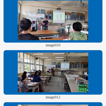
image010
image012