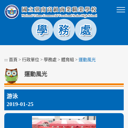
跳
到
主
要
內
容
區
塊
:::
首頁
>
行政單位
>
學務處
>
體育組
>
運動風光
運動風光
游泳
2019-01-25