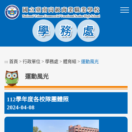
跳
到
主
要
內
容
區
塊
:::
首頁
>
行政單位
>
學務處
>
體育組
>
運動風光
運動風光
112學年度各校隊團體照
2024-04-08