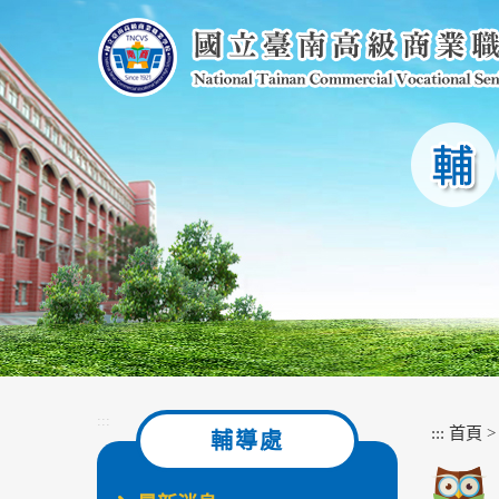
跳
到
主
要
內
容
區
塊
:::
:::
首頁
輔導處