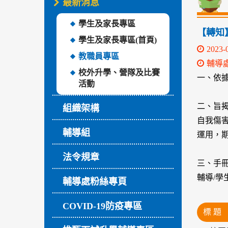
最新消息
學生及家長專區
【轉知
學生及家長專區(首頁)
2023-
教職員專區
輔導
校外升學、營隊及比賽
一、依據教
活動
二、旨
組織架構
自我傷
輔導組
運用，
法令規章
三、手冊
輔導/學
輔導處粉絲專頁
COVID-19防疫專區
標 題