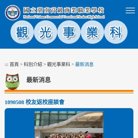
跳
到
主
要
內
容
區
塊
:::
首頁
>
科別介紹
>
觀光事業科
>
最新消息
最新消息
1090508 校友返校座談會