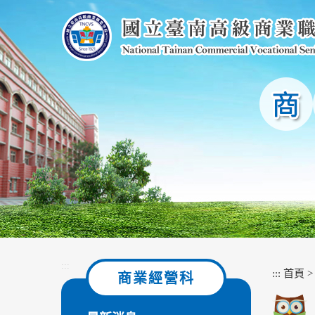
跳
到
主
要
內
容
區
塊
:::
:::
首頁
商業經營科