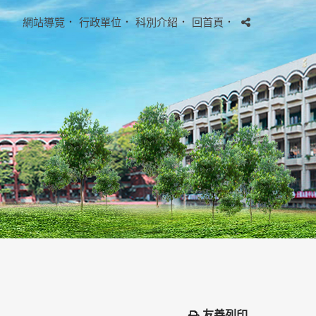
網站導覽
．
行政單位
．
科別介紹
．
回首頁
．
友善列印