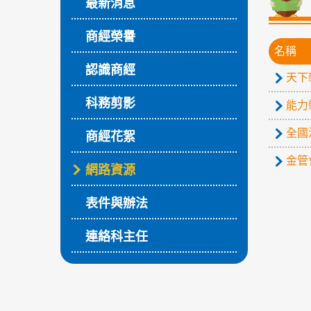
最新消息
商經榮譽
名稱
認識商經
天下
科務剪影
能力
全國
商經花絮
金管
網路資源
表件與辦法
連絡科主任