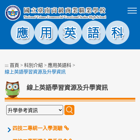
跳
到
主
要
內
容
區
塊
:::
首頁
>
科別介紹
>
應用英語科
>
線上英語學習資源及升學資訊
線上英語學習資源及升學資訊
四技二專統一入學測驗