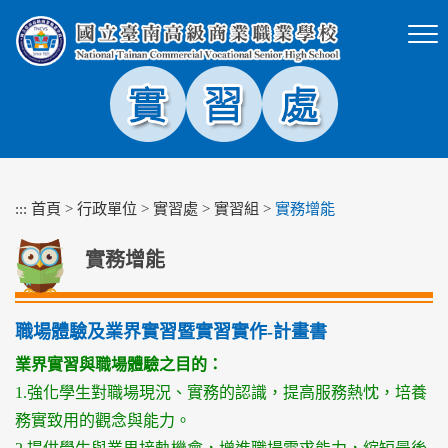
跳
到
主
要
內
容
區
塊
:::
首頁
>
行政單位
>
實習處
>
實習組
>
實務增能
實務增能
職場體驗及業界實習暨實習實作-計畫書
業界實習與職場體驗之目的：
1.強化學生對職場現況、實務的認識，提高服務熱忱，培養
務實致用的觀念與能力。