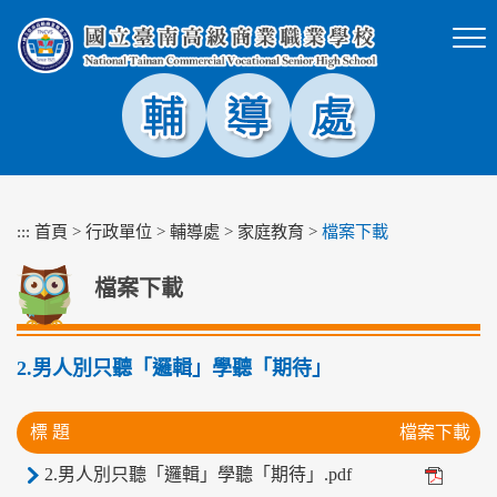
跳
到
主
要
內
容
區
塊
:::
首頁
>
行政單位
>
輔導處
>
家庭教育
>
檔案下載
檔案下載
2.男人別只聽「邏輯」學聽「期待」
標 題
檔案下載
2.男人別只聽「邏輯」學聽「期待」.pdf