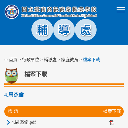
跳
到
主
要
內
容
區
塊
:::
首頁
>
行政單位
>
輔導處
>
家庭教育
>
檔案下載
檔案下載
4.周杰倫
標 題
檔案下載
4.周杰倫.pdf