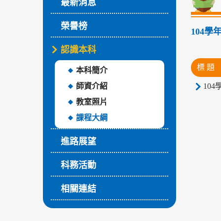
最新消息
榮譽榜
104
認識本科
標 題
本科簡介
師資介紹
10
教室照片
課程大綱
進路展望
科務活動
相關連結