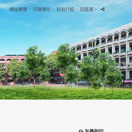
網站導覽
．
行政單位
．
科別介紹
．
回首頁
．
友善列印