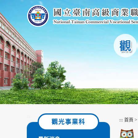
跳
到
主
要
內
容
區
塊
:::
:::
首頁
觀光事業科