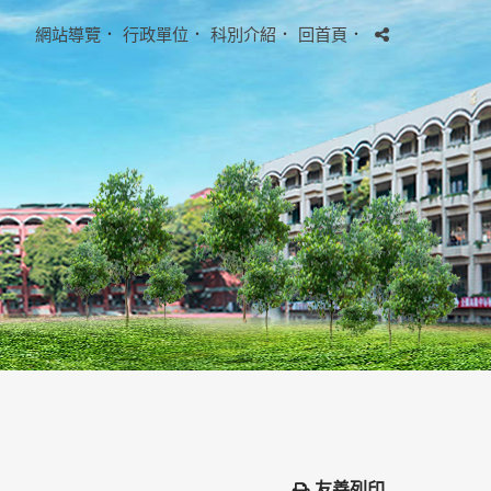
網站導覽
．
行政單位
．
科別介紹
．
回首頁
．
友善列印