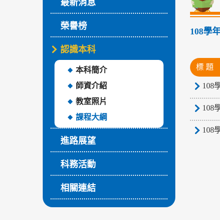
最新消息
榮譽榜
108
認識本科
標 題
本科簡介
師資介紹
10
教室照片
10
課程大綱
10
進路展望
科務活動
相關連結