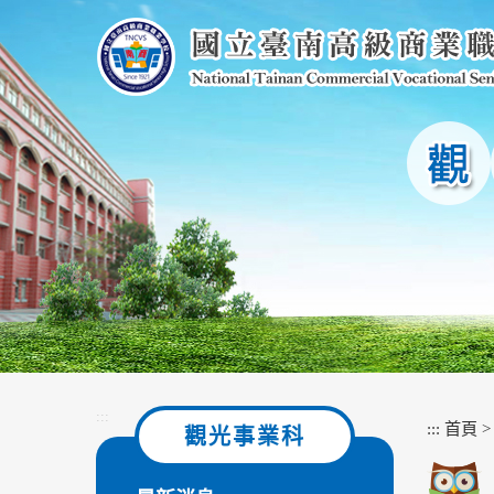
跳
到
主
要
內
容
區
塊
:::
:::
首頁
觀光事業科