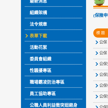
最新消息
組織架構
(保險
法令規章
標 題
表單下載
公保
活動花絮
公保
委員會組織
公保
性騷擾專區
公保
職場霸凌防治專區
公保
員工協助專區
公保
公職人員利益衝突迴避身
公保