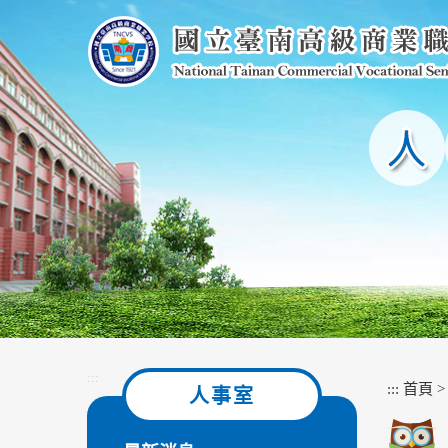
跳
到
主
要
內
容
區
塊
:::
:::
首頁
人事室