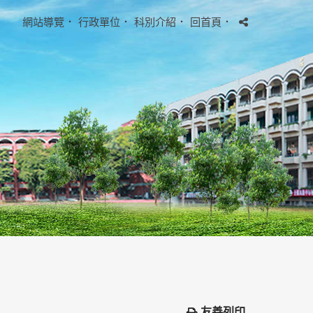
網站導覽
．
行政單位
．
科別介紹
．
回首頁
．
友善列印