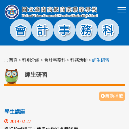
跳
到
主
要
內
容
區
塊
:::
首頁
>
科別介紹
>
會計事務科
>
科務活動
>
師生研習
師生研習
自動播放
學生講座
2019-02-27