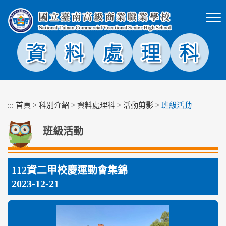
跳
到
主
要
內
容
區
塊
:::
首頁
>
科別介紹
>
資料處理科
>
活動剪影
>
班級活動
班級活動
112資二甲校慶運動會集錦
2023-12-21