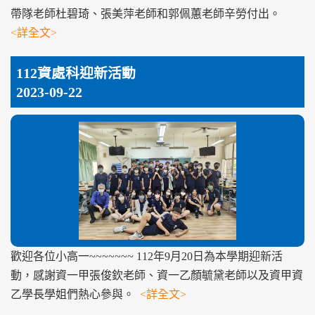
帶隊老師杜碧琦、張美萍老師和郭佩蕙老師辛勞付出。
<詳全文>
112資處科迎新活動
2023-09-22
歡迎各位小高一~~~~~~~ 112年9月20日為本學期迎新活
動，感謝資一甲張俊欽老師、資一乙顏毓黛老師以及資甲資
乙學長學姐們熱心參與。
<詳全文>