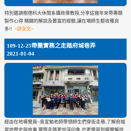
特別邀請樹德科大休閒系鍾政偉教授,分享這幾年來帶專題
製作心得 精闢的解說及豐富的經驗,讓在場師生都收穫良
多!!
<詳全文>
109-12-25帶團實務之走踏府城巷弄
2021-01-04
經由在地導覽員~吳宜勉老師帶領師生們穿街走巷,了解府城
當地歷史與故事 實際走踏更加深印象,也更學習到導覽解說