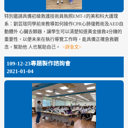
特別邀請具備初級救護技術員執照EMT-1的美和科大護理
系：劉芸瑄同學前來教導如何操作CPR心肺復甦術及AED自
動體外 心臟去顫器，讓學生可以清楚知道黃金搶救4分鐘的
重要性，以便未來在執行導覽工作時，能具備正確急救觀
念，幫助他 人也幫助自己。
<詳全文>
109-12-23專題製作諮詢會
2021-01-04