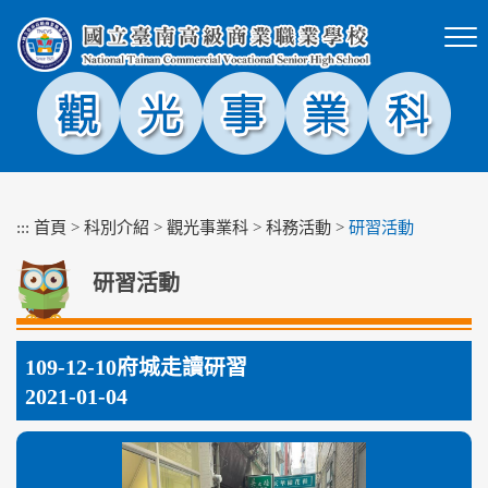
跳
到
主
要
內
容
區
塊
:::
首頁
>
科別介紹
>
觀光事業科
>
科務活動
>
研習活動
研習活動
109-12-10府城走讀研習
2021-01-04