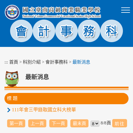
跳
到
主
要
內
容
區
塊
:::
首頁
>
科別介紹
>
會計事務科
>
最新消息
最新消息
標 題
111年會三甲錄取國立科大榜單
8/8頁
第一頁
上一頁
下一頁
最末頁