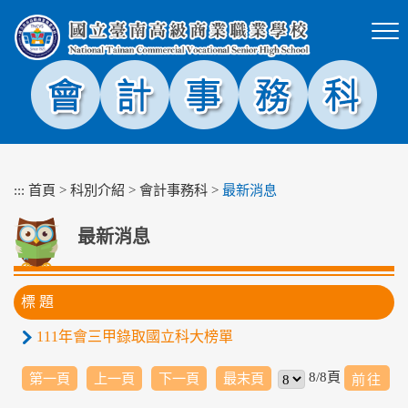
跳
到
主
要
內
容
區
塊
:::
首頁
>
科別介紹
>
會計事務科
>
最新消息
最新消息
標 題
111年會三甲錄取國立科大榜單
8/8頁
第一頁
上一頁
下一頁
最末頁