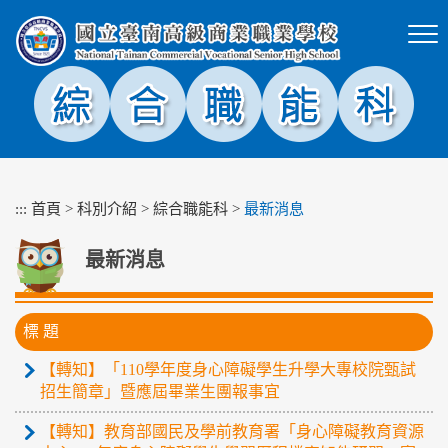
跳
到
主
要
內
容
區
塊
:::
首頁
>
科別介紹
>
綜合職能科
>
最新消息
最新消息
標 題
【轉知】「110學年度身心障礙學生升學大專校院甄試
招生簡章」暨應屆畢業生團報事宜
【轉知】教育部國民及學前教育署「身心障礙教育資源