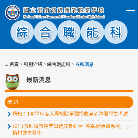
跳
到
主
要
內
容
區
塊
:::
首頁
>
科別介紹
>
綜合職能科
>
最新消息
最新消息
標 題
轉知：108學年度大專校院單獨招收身心障礙學生考試
107-1教師特教專業知能成長研習--宅藝術治療系列(一)
植材裝置藝術