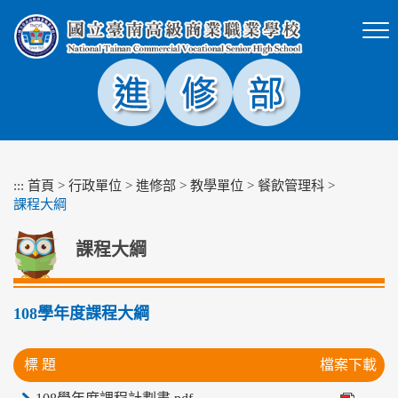
跳
到
主
要
內
容
區
塊
:::
首頁
>
行政單位
>
進修部
>
教學單位
>
餐飲管理科
>
課程大綱
課程大綱
108學年度課程大綱
標 題
檔案下載