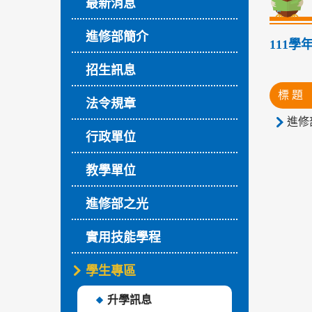
最新消息
進修部簡介
111
招生訊息
標 題
法令規章
進修部
行政單位
教學單位
進修部之光
實用技能學程
學生專區
升學訊息