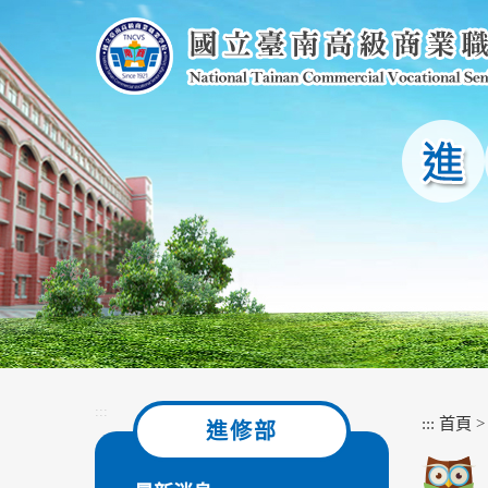
跳
到
主
要
內
容
區
塊
:::
:::
首頁
進修部