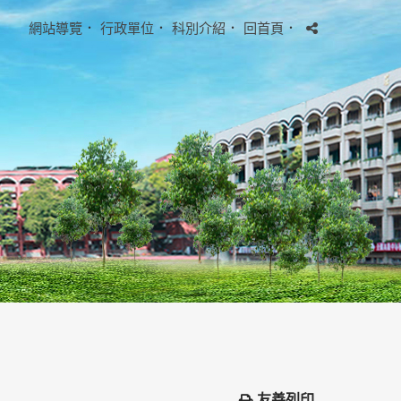
網站導覽
．
行政單位
．
科別介紹
．
回首頁
．
友善列印