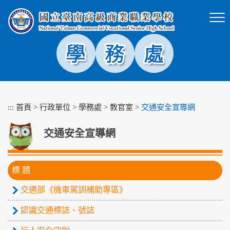
跳
到
主
要
內
容
區
塊
:::
首頁
>
行政單位
>
學務處
>
教官室
>
交通安全宣導網
交通安全宣導網
標 題
交通部《機車駕訓補助專區》
認識交通標誌、號誌