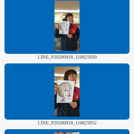
LINE_P20200918_110825950
LINE_P20200918_110825952