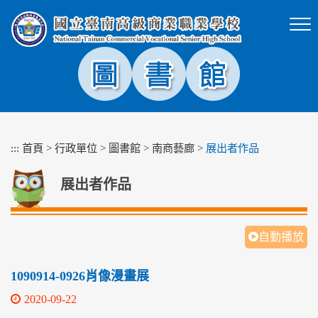
跳
到
主
要
內
容
區
塊
:::
首頁
>
行政單位
>
圖書館
>
南商藝廊
>
展出者作品
展出者作品
自動播放
1090914-0926肖像漫畫展
2020-09-22