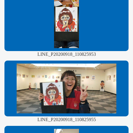
LINE_P20200918_110825953
LINE_P20200918_110825955