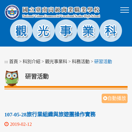
跳
到
主
要
內
容
區
塊
:::
首頁
>
科別介紹
>
觀光事業科
>
科務活動
>
研習活動
研習活動
自動播放
107-05-28旅行業組織與旅遊團操作實務
2019-02-12