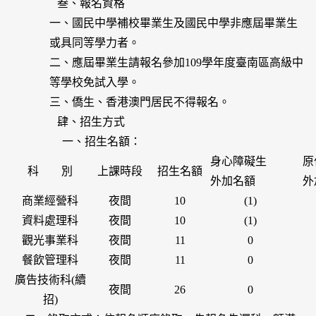
叁、報名資格
一、國民中學補校畢業生及國民中學非應屆畢業生
或具同等學力者。
二、應屆畢業生請報名參加109學年度臺南區高級中
等學校免試入學。
三、僑生、香港澳門居民不得報名。
肆、招生方式
一、招生名額：
身心障礙生
原
科 別
上課時段
招生名額
外加名額
外
商業經營科
夜間
10
(1)
資料處理科
夜間
10
(1)
觀光事業科
夜間
11
0
餐飲管理科
夜間
11
0
廣告技術科(續
夜間
26
0
招)