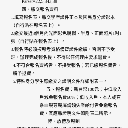
Parser=22,5,343,38
四、繳交報名資料
1.填寫報名表，繳交學歷證件正本及國民身分證影本
（自行貼在報名表上）。
2.繳交最近3個月內光面彩色脫帽、半身、正面照片1吋1
張（自行貼在報名表上）。
3.報名時必須按報考資格備齊證件繳驗，否則不予受
理，辦理完成報名後，不得以任何理由要求退費。
4.不符合報名資格者，不接受報名；若已繳報名費者，
將予退費。
5.特殊身分學生應繳交之證明文件詳如附表一。
五、報名費：新台幣100元；中低收入
戶減免報名費60%；低收入戶、本人或直
系血親尊親屬請領失業給付者免繳報名
費，其應繳證明文件如附表二所示。
陸、放榜及報到