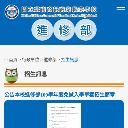
跳
到
主
要
內
容
區
塊
:::
首頁
>
行政單位
>
進修部
>
招生訊息
招生訊息
公告本校進修部109學年度免試入學單獨招生簡章