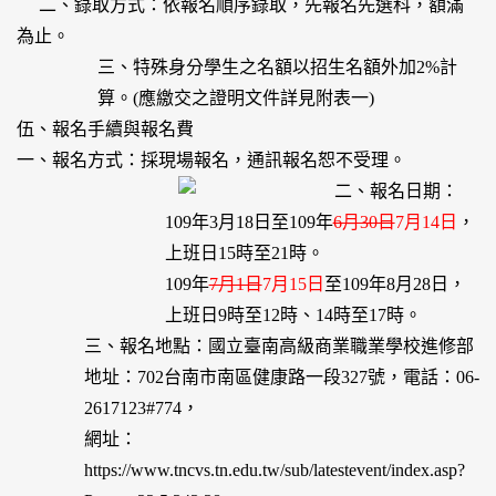
二、錄取方式：依報名順序錄取，先報名先選科，額滿
為止。
三、特殊身分學生之名額以招生名額外加2%計
算。(應繳交之證明文件詳見附表一)
伍、報名手續與報名費
一、報名方式：採現場報名，通訊報名恕不受理。
二、報名日期：
109年3月18日至109年
6月30日
7月14日
，
上班日15時至21時。
109年
7月1日
7月15日
至109年8月28日，
上班日9時至12時、14時至17時。
三、報名地點：國立臺南高級商業職業學校進修部
地址：702台南市南區健康路一段327號，電話：06-
2617123#774，
網址：
https://www.tncvs.tn.edu.tw/sub/latestevent/index.asp?