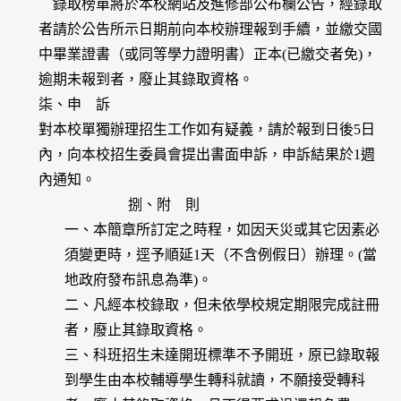
錄取榜單將於本校網站及進修部公布欄公告，經錄取
者請於公告所示日期前向本校辦理報到手續，並繳交國
中畢業證書（或同等學力證明書）正本(已繳交者免)，
逾期未報到者，廢止其錄取資格。
柒、申 訴
對本校單獨辦理招生工作如有疑義，請於報到日後5日
內，向本校招生委員會提出書面申訴，申訴結果於1週
內通知。
捌、附 則
一、本簡章所訂定之時程，如因天災或其它因素必
須變更時，逕予順延1天（不含例假日）辦理。(當
地政府發布訊息為準)。
二、凡經本校錄取，但未依學校規定期限完成註冊
者，廢止其錄取資格。
三、科班招生未達開班標準不予開班，原已錄取報
到學生由本校輔導學生轉科就讀，不願接受轉科