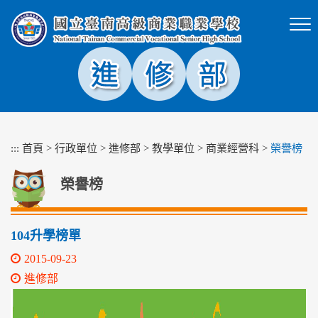
跳
到
主
要
內
容
區
塊
:::
首頁
>
行政單位
>
進修部
>
教學單位
>
商業經營科
>
榮譽榜
榮譽榜
104升學榜單
2015-09-23
進修部