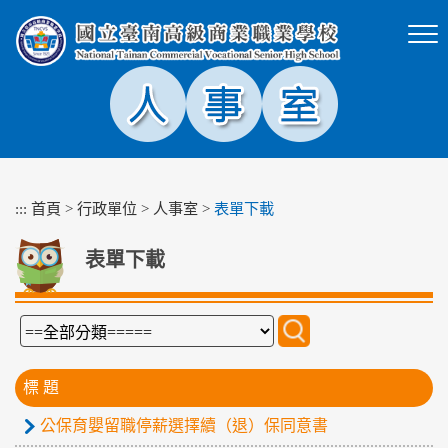
跳
到
主
要
內
容
區
塊
:::
首頁
>
行政單位
>
人事室
>
表單下載
表單下載
標 題
公保育嬰留職停薪選擇續（退）保同意書