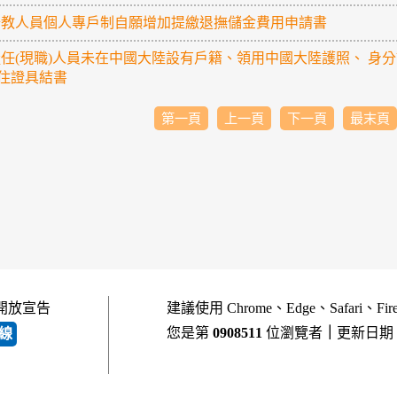
-公教人員個人專戶制自願增加提繳退撫儲金費用申請書
-擬任(現職)人員未在中國大陸設有戶籍、領用中國大陸護照、 身
住證具結書
第一頁
上一頁
下一頁
最末頁
開放宣告
建議使用 Chrome、Edge、Safari、Fi
您是第
0908511
位瀏覽者
｜
更新日期
線