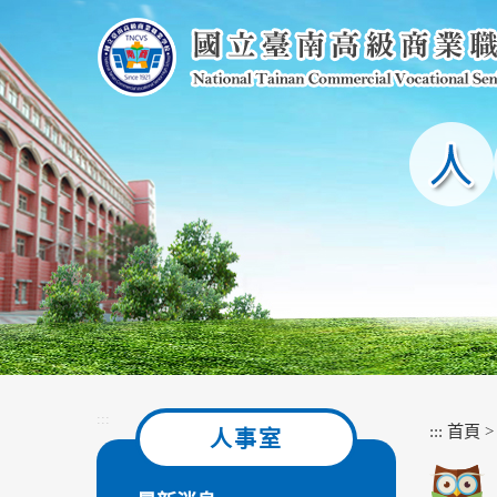
跳
到
主
要
內
容
區
塊
:::
:::
首頁
人事室