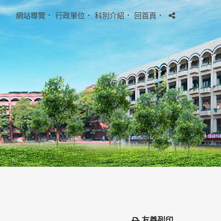
網站導覽
．
行政單位
．
科別介紹
．
回首頁
．
友善列印