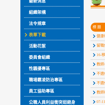
最新消息
組織架構
法令規章
標 題
表單下載
健康
留職
活動花絮
16
委員會組織
教師
性騷擾專區
不適
職場霸凌防治專區
不適
員工協助專區
教師
07
公職人員利益衝突迴避身