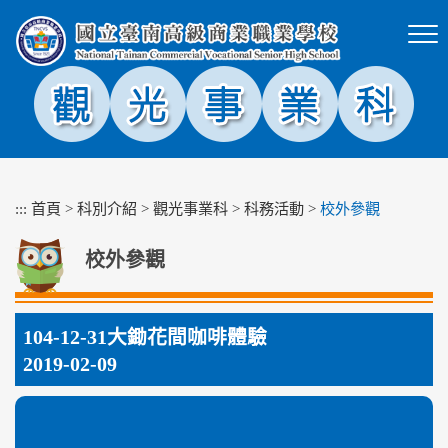
跳
到
主
要
內
容
區
塊
:::
首頁
>
科別介紹
>
觀光事業科
>
科務活動
>
校外參觀
校外參觀
104-12-31大鋤花間咖啡體驗
2019-02-09