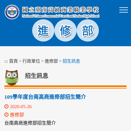
跳
到
主
要
內
容
區
塊
:::
首頁
>
行政單位
>
進修部
>
招生訊息
招生訊息
109學年度台南高商進修部招生簡介
2020-05-26
進修部
台南高商進修部招生簡介