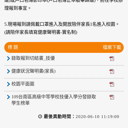
還)或戶口名簿影印本(戶口名簿正本驗畢歸還)，前往學校辦
理報到事宜。
5.現場報到請佩載口罩進入及開放陪伴家長1名進入校園。
(請陪伴家長填寫健康聲明書-實名制)
標 題
檔案下載
錄取報到切結書_技優
健康狀況聲明書(家長)
校園平面圖
109台南區高級中等學校技優入學分發錄取
學生榜單
最後異動時間：
2020-06-10 11:19:00