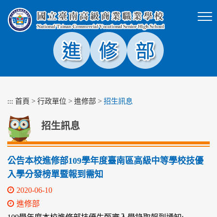
跳
到
主
要
內
容
區
塊
:::
首頁
>
行政單位
>
進修部
>
招生訊息
招生訊息
公告本校進修部109學年度臺南區高級中等學校技優
入學分發榜單暨報到需知
2020-06-10
進修部