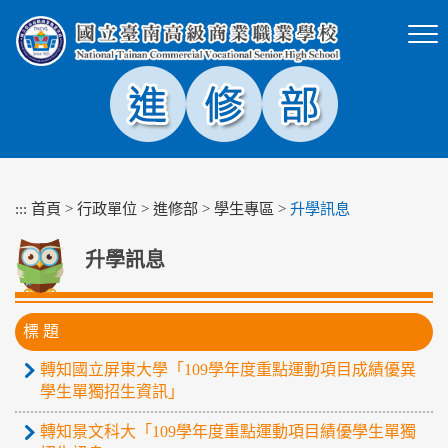
跳
到
主
要
內
容
區
塊
:::
首頁
>
行政單位
>
進修部
>
學生專區
>
升學訊息
升學訊息
標 題
轉知國立屏東大學「109學年度重點運動項目成績優異
學生單獨招生資訊」
轉知景文科大「109學年度重點運動項目績優學生單獨