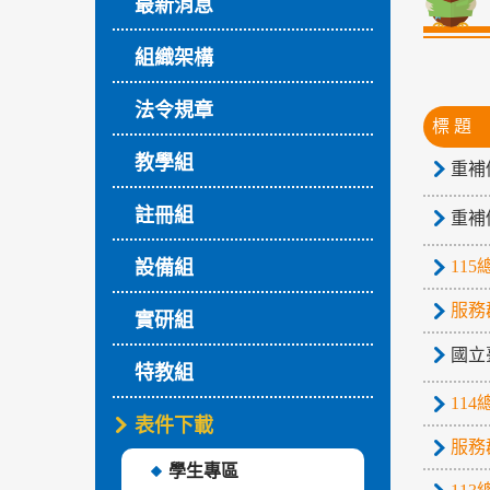
最新消息
組織架構
法令規章
標 題
教學組
重補
註冊組
重補
設備組
11
服務
實研組
國立
特教組
11
表件下載
服務
學生專區