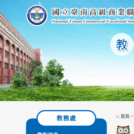
跳
到
主
要
內
容
區
塊
:::
:::
首頁
教務處