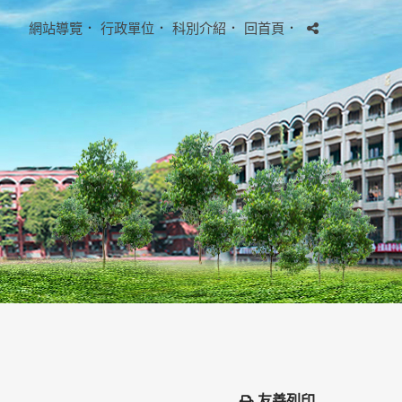
網站導覽
．
行政單位
．
科別介紹
．
回首頁
．
友善列印