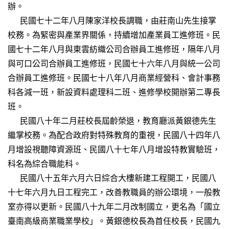
辦。
民國七十二年八月陳家洋校長調職，由莊南山先生接掌
校務。為緊密與產業界關係，持續增加產業員工進修班。民
國七十二年八月與東雲紡織公司合辦員工進修班，隔年八月
與可口公司合辦員工進修班，民國七十六年八月與統一公司
合辦員工進修班。民國七十八年八月商業經營科、會計事務
科各減一班，新設資料處理科二班、進修學校開辦第二專長
班。
民國八十年二月莊校長屆齡榮退，教育廳派黃銀德先生
繼掌校務。為配合政府對特殊教育的重視，民國八十四年八
月增設視聽障資源班、民國八十七年八月增設特教實驗班，
科名為綜合職能科。
民國八十五年六月六日綜合大樓新建工程開工，民國八
十七年六月九日工程完工，改善教職員的辦公環境，一般教
室亦得以更新。民國八十九年二月改制國立，更名為「國立
臺南高級商業職業學校」。黃銀德校長為首任校長，民國九