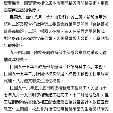
實習機會；因實習大樓位居本市南門路與府前路要衝，更提
高臺南高商知名度。
民國九十四年八月「會計事務科」減二班，新設應用外
語科二班及配合行政院勞工委員會政策需要開辦「台德菁英
計畫高職班」二班，採兩天在校，三天在業界之學習模式，
配合廠商為麥當勞食品公司、大潤發量販店公司，此班制隔
年即停辦。
九十四年間，陳校長向教育部中部辦公室成功爭取明德
樓改建經費。
民國九十五年奉教育部令辦理「外語群科中心」業務，
民國九十五年二月陳國偉校長榮退，校務由教務主任蕭旭宏
代理。八月嚴文聰先生接任校長。
民國九十六年五月五日明德樓新建工程開工，民國九十
七年九月十九日明德樓新建工程完工，十二月落成起用。惟
工程期間物價暴漲乃權宜配合建築面積減量設計，致使五樓
教室付之闕如，校友會前後任理事長葉碩堂先生及吳順勝先