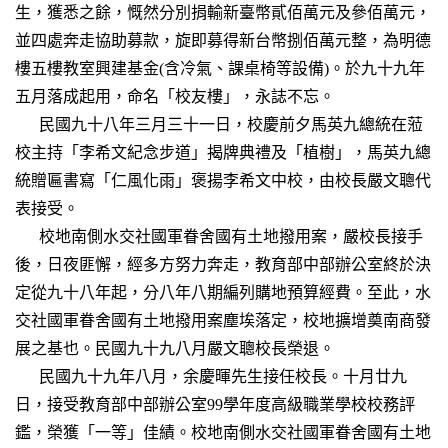
生，獲悉之餘，慨然分別捐輸新臺幣貳佰萬元及參佰萬元，
並四處奔走協助募款，旋即募得新台幣捌佰萬元整，為明德
樓五樓教室興建基金(含冷氣、課桌椅等設備)。於九十九年
五月落成起用，命名「校友樓」，永誌不忘。
民國九十八年三月三十一日，校慶前夕馬英九總統在蒞
校主持「李希文紀念步道」揭牌典禮及「植樹」，馬英九總
統贈匾書寫「仁風化雨」褒揚李希文中校，由校長嚴文聰代
表接受。
校地南側水交社國軍眷舍國有土地撥用案，嚴校長接手
後，日夜匪懈，經多方努力奔走，教育部中部辦公室終於決
定從九十八年起，分八年八期編列購地預算經費。至此，水
交社國軍眷舍國有土地撥用案塵埃落定，校地擴增奠南商發
展之基也。民國九十九八月嚴文聰校長榮退。
民國九十九年八月，余慶暉先生接任校長。十月廿九
日，接受教育部中部辦公室99學年度高級職業學校校務評
鑑，榮獲「一等」佳績。校地南側水交社國軍眷舍國有土地