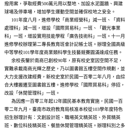
撥用案，爭取經費500萬元用以整地、加設水泥圍牆、興建
球場及停車場，增加學生運動空間並確保校地之安全。
101年度八月，進修學校「商業經營科」減一班、「資料
處理科」減一班，增設「國際貿易科」一班、「觀光事業
科」一班，增設實用技能學程「廣告技術科」一班。十一月
進修學校辦理第二專長教育班會計記帳士班。辦理全國高級
中等學校101學年度商業類科學生技藝競賽圓滿達成任務。
余校長鑒於南商已創校90年，原有校史室因空間不足，
實難承載南商光輝之歷史，乃以圖書館五樓空間作規劃，並
大力支援改建經費，新校史室於民國一百零二年八月，由綜
合大樓搬遷至圖書館五樓。進修學校「國際貿易科」停招，
改設「休閒管理科」一班。
為因應一百零三年起12年國民基本教育實施，民國一百
零二年九月，臺南市政府教育局核准本校從103學年度特色
招生辦理計有：文創設計班、職場英文精英班、外貿精英
班、數位科技精英班、餐旅休閒管理精英班。辦理科別之多