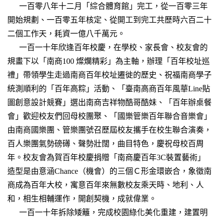
一百零八年十二月「綜合體育館」完工，從一百零三年
開始規劃、一百零五年核定、從開工到完工共歷時六百二十
二個工作天，耗資一億八千萬元。
一百一十年欣逢百年校慶，在學校、家長會、校友會的
規畫下以「南商100 燦爛精彩」為主軸，辦理「百年校址巡
禮」帶領學生走過南商百年校址遷徙的歷史、祝福南商學子
統測順利的「百年高粽」活動、「臺南高商百年風華Line貼
圖創意設計競賽」選出南商吉祥物酷哥酷妹、「百年辦桌餐
會」歡迎校友們回母校團聚、「國樂管樂百年聯合音樂會」
由南商國樂團、管樂團號召歷屆校友攜手在校生聯合演奏，
百人樂團氣勢磅礡、聲勢壯闊，曲目特色，慶祝母校百周
年。校友會為賀百年校慶捐贈「南商慶百年3C裝置藝術」
造型是由意涵Chance（機會）的三個Ｃ形金環嵌合，象徵南
商成為百年大校，寓意百年來無數校友乘天時、地利、人
和，相生相輔運作，開創契機，成就偉業。
一百一十年拆除矮籬，完成校園綠化美化重建，建置明