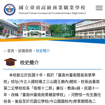
跳
到
主
要
內
容
區
塊
:::
首頁
>
認識南商
>
校史簡介
校史簡介
本校創立於民國十年，假於「臺南州臺南簡易商業學
校」校址(今立人國校邊之三山國王廟內)開校，校長由臺南
第二公學校校長「坂根十二郎」兼任，教員4員。民國十一
年，改稱「臺南州臺南商業補習學校」，河野恒一先生擔任
校長，後設至於花園公學校(今公園國校內)修業期間為二