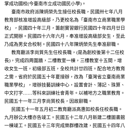
掌成功國校(今臺南市立成功國民小學)。
臺南市政府派陳炳榮先生接任校長職，民國卅七年八月
教育部核准增設高級部，乃更校名為「臺南市立商業職業學
校」，民國四十年三月，籌創實習銀行民國四十年四月廿日
正式開辦。民國四十六年六月，奉准增設高級部女生，至此
乃成為男女合校制。民國四十八年陳炳榮先生奉准辭職。
教育廳派李尚質先生任校長職，(是為創校後第十二任校
長)，完成四周圍牆，二樓教室一棟，三樓教室十五間，增
收女生一班，初級部五班，全校共計廿四班。配合地方教育
之需，省府於民國五十年夏接辦，改為「臺灣省立臺南商業
職業學校」，增辦技藝訓練中心，設置會計、簿記、珠算、
中文打字……等科來訓練社會青年。以補地方之職業教育。
民國五十一年三月李尚質校長，因故辭職。
民國五十一年五月初二教育廳派高惠如校長任校長職。
九月辦公大樓亦告竣工。民國五十二年八月新建二樓圖書館
一棟竣工。民國五十三年完成樂群樓改建，民國五十四年八