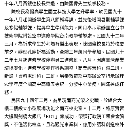
十年八月黃銀德校長榮退，由陳國偉先生接掌校務。
陳校長為提高學生國立科技大學之升學率，於民國九十
一年八月起開辦學生第八節輔導課，並先後增開暑期輔導課
及寒假輔導課，提昇學生學科能力。同月奉示承辦國立台中
技術學院附設空中進修學院台南教學輔導處。民國九十二年
三月，為祈求學生於考場有傑出表現，陳國偉校長特於校慶
前夕，辦理孔廟祈福活動，全體三年級同學參加。民國九十
二年七月起進修學校停辦員工進修班。八月，因應臺灣產業
環境變化，進修學校亦作科系調整「商業經營科」減二班，
新設「資料處理科」二班。另奉教育部中部辦公室指示辦理
92學年度全國高中高職五專統一分發中心業務，圓滿達成任
務。
民國九十四年二月，為呈現南商光榮之史蹟，於綜合大
樓二樓設立小型展場功能之南商校史室。十二月，將原實習
大樓與劍橋大飯店「ROT」案成功，榮獲行政院工程會金質
獎，不僅活化校產，且為觀光事業科、應用外語科創造校外