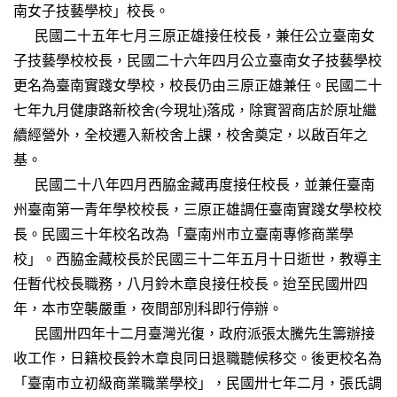
南女子技藝學校」校長。
民國二十五年七月三原正雄接任校長，兼任公立臺南女
子技藝學校校長，民國二十六年四月公立臺南女子技藝學校
更名為臺南實踐女學校，校長仍由三原正雄兼任。民國二十
七年九月健康路新校舍(今現址)落成，除實習商店於原址繼
續經營外，全校遷入新校舍上課，校舍奠定，以啟百年之
基。
民國二十八年四月西脇金藏再度接任校長，並兼任臺南
州臺南第一青年學校校長，三原正雄調任臺南實踐女學校校
長。民國三十年校名改為「臺南州市立臺南專修商業學
校」。西脇金藏校長於民國三十二年五月十日逝世，教導主
任暫代校長職務，八月鈴木章良接任校長。迨至民國卅四
年，本市空襲嚴重，夜間部別科即行停辦。
民國卅四年十二月臺灣光復，政府派張太騰先生籌辦接
收工作，日籍校長鈴木章良同日退職聽候移交。後更校名為
「臺南市立初級商業職業學校」，民國卅七年二月，張氏調