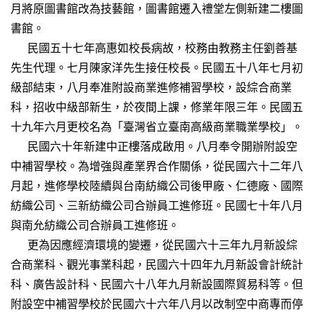
月將原圖書館改為技藝館，圖書館遷入禮堂左側新建二樓圖
書館。
民國五十七年高惠如校長病故，校務由教務主任劉善基
先生代理。七月陳家洋先生接任校長。民國五十八年七月初
級部結束，八月奉准附設商業進修補習學校，設綜合商業
科，招收中級部新生，於夜間上課，修業年限三年。民國五
十九年六月更校名為「臺灣省立臺南高級商業職業學校」。
民國六十年新建中正樓落成啟用。八月奉令開辦附設空
中補習學校。為增強與產業界合作關係，從民國六十二年八
月起，進修學校陸續與台南紡織公司後甲廠、仁德廠、國際
紡織公司、三新紡織公司合辦員工進修班。民國七十年八月
與南允紡織公司合辦員工進修班。
更為因應經濟環境的變遷，從民國六十三年九月新設綜
合商業科、觀光事業科起，民國六十四年九月新設會計統計
科、廣告設計科、民國六十八年九月新設國際貿易科等。但
附設空中補習學校於民國六十六年八月以改制空中商專而停