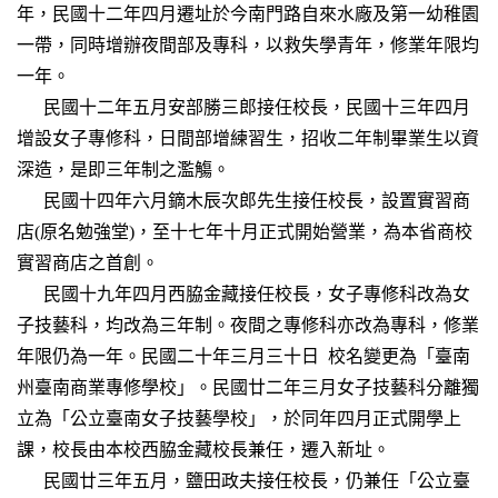
年，民國十二年四月遷址於今南門路自來水廠及第一幼稚園
一帶，同時增辦夜間部及專科，以救失學青年，修業年限均
一年。
民國十二年五月安部勝三郎接任校長，民國十三年四月
增設女子專修科，日間部增練習生，招收二年制畢業生以資
深造，是即三年制之濫觴。
民國十四年六月鏑木辰次郎先生接任校長，設置實習商
店(原名勉強堂)，至十七年十月正式開始營業，為本省商校
實習商店之首創。
民國十九年四月西脇金藏接任校長，女子專修科改為女
子技藝科，均改為三年制。夜間之專修科亦改為專科，修業
年限仍為一年。民國二十年三月三十日 校名變更為「臺南
州臺南商業專修學校」。民國廿二年三月女子技藝科分離獨
立為「公立臺南女子技藝學校」，於同年四月正式開學上
課，校長由本校西脇金藏校長兼任，遷入新址。
民國廿三年五月，鹽田政夫接任校長，仍兼任「公立臺