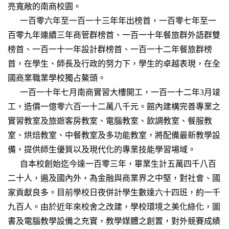
亮寬敞的南商校園。
一百零六年至一百一十三年年出榜首，一百零七年至一
百零九年連續三年商管群榜首、一百一十年餐旅群外語群雙
榜首、一百一十一年設計群榜首、一百一十二年餐旅群榜
首，在學生、師長及行政的努力下，學生的卓越表現，在全
國商業職業學校獨占鰲頭。
一百一十年七月南商實習大樓開工，一百一十二年3月竣
工，造價一億零六百一十二萬八千元。館內建構完善專業之
實習教室及旅遊客房教室、電腦教室、飲調教室、餐服教
室、烘焙教室、中餐教室及多功能教室，將配備最新教學設
備，提供師生優質以及現代化的專業技能學習場域。
自本校創始迄今達一百零三年，畢業生計五萬四千八百
二十人，遍及國內外，為金融與商業界之中堅，對社會、國
家貢獻良多。目前學校日夜併計學生數達六十四班，約一千
九百人。由於近年來校舍之改建，學校環境之美化綠化，圖
書及電腦教學設備之充實，教學媒體之創置，對外競賽成績