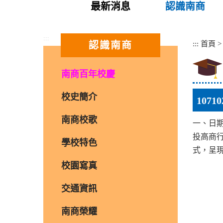
最新消息
認識南商
:::
:::
首頁
認識南商
南商百年校慶
校史簡介
107
南商校歌
一、日期
投高商行
學校特色
式，呈
校園寫真
交通資訊
南商榮耀