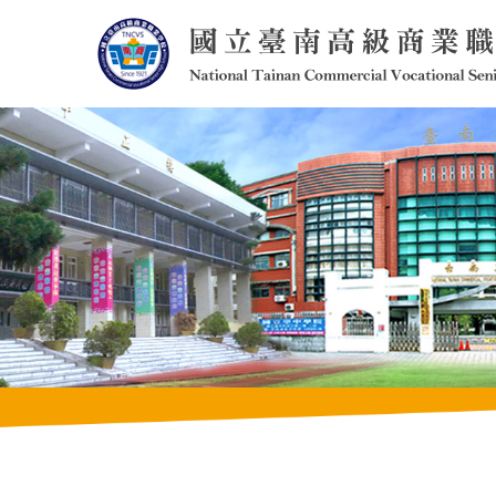
跳
到
主
要
內
容
區
塊