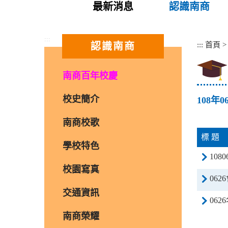
最新消息
認識南商
:::
:::
首頁
認識南商
南商百年校慶
校史簡介
108年
南商校歌
標 題
學校特色
108
校園寫真
062
交通資訊
0626
南商榮耀