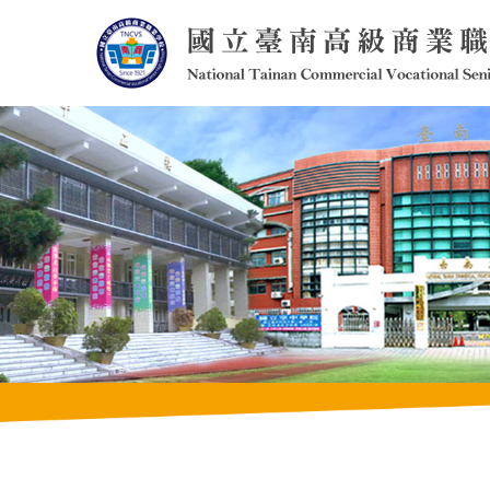
跳
到
主
要
內
容
區
塊